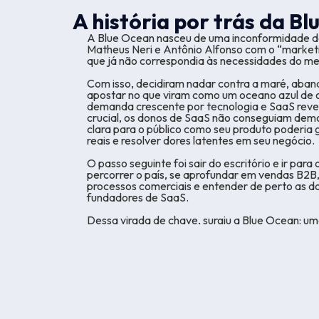
A história por trás da B
A Blue Ocean nasceu de uma inconformidade d
Matheus Neri e Antônio Alfonso com o “marketi
que já não correspondia às necessidades do m
Com isso, decidiram nadar contra a maré, aba
apostar no que viram como um oceano azul de 
demanda crescente por tecnologia e SaaS rev
crucial, os donos de SaaS não conseguiam dem
clara para o público como seu produto poderia 
reais e resolver dores latentes em seu negócio.
O passo seguinte foi sair do escritório e ir para
percorrer o país, se aprofundar em vendas B2
processos comerciais e entender de perto as d
fundadores de SaaS.
Dessa virada de chave, surgiu a Blue Ocean: u
de SaaS que conecta marketing, vendas, tecno
sob um mesmo sistema de gestão e estratégia.
De lá para cá, apoiamos centenas de softwares
aquisição, conversão e expansão, atuando nã
fornecedor, mas como parceiros de negócio.
Hoje somos um ecossistema com frentes integr