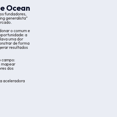
lue Ocean
os fundadores,
ng generalista”
ercado.
ndonar o comum e
oportunidade: a
elava uma dor
onstrar de forma
gerar resultados
 o campo:
B, mapear
ores dos
ma aceleradora
logia e dados
 a estruturar
o como
adas e